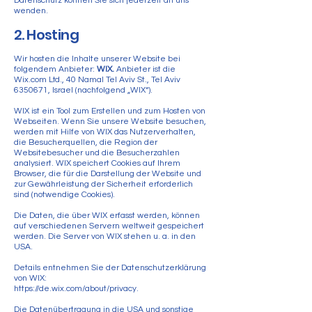
Datenschutz können Sie sich jederzeit an uns
wenden.
2. Hosting
Wir hosten die Inhalte unserer Website bei
folgendem Anbieter:
WIX.
Anbieter ist die
Wix.com Ltd., 40 Namal Tel Aviv St., Tel Aviv
6350671
, Israel (nachfolgend „WIX“).
WIX ist ein Tool zum Erstellen und zum Hosten von
Webseiten. Wenn Sie unsere Website besuchen,
werden mit Hilfe von WIX das Nutzerverhalten,
die Besucherquellen, die Region der
Websitebesucher und die Besucherzahlen
analysiert. WIX speichert Cookies auf Ihrem
Browser, die für die Darstellung der Website und
zur Gewährleistung der Sicherheit erforderlich
sind (notwendige Cookies).
Die Daten, die über WIX erfasst werden, können
auf verschiedenen Servern weltweit gespeichert
werden. Die Server von WIX stehen u. a. in den
USA.
Details entnehmen Sie der Datenschutzerklärung
von WIX:
https://de.wix.com/about/privacy
.
Die Datenübertragung in die USA und sonstige