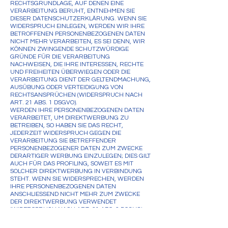
RECHTSGRUNDLAGE, AUF DENEN EINE
VERARBEITUNG BERUHT, ENTNEHMEN SIE
DIESER DATENSCHUTZERKLÄRUNG. WENN SIE
WIDERSPRUCH EINLEGEN, WERDEN WIR IHRE
BETROFFENEN PERSONENBEZOGENEN DATEN
NICHT MEHR VERARBEITEN, ES SEI DENN, WIR
KÖNNEN ZWINGENDE SCHUTZWÜRDIGE
GRÜNDE FÜR DIE VERARBEITUNG
NACHWEISEN, DIE IHRE INTERESSEN, RECHTE
UND FREIHEITEN ÜBERWIEGEN ODER DIE
VERARBEITUNG DIENT DER GELTENDMACHUNG,
AUSÜBUNG ODER VERTEIDIGUNG VON
RECHTSANSPRÜCHEN (WIDERSPRUCH NACH
ART. 21 ABS. 1 DSGVO).
WERDEN IHRE PERSONENBEZOGENEN DATEN
VERARBEITET, UM DIREKTWERBUNG ZU
BETREIBEN, SO HABEN SIE DAS RECHT,
JEDERZEIT WIDERSPRUCH GEGEN DIE
VERARBEITUNG SIE BETREFFENDER
PERSONENBEZOGENER DATEN ZUM ZWECKE
DERARTIGER WERBUNG EINZULEGEN; DIES GILT
AUCH FÜR DAS PROFILING, SOWEIT ES MIT
SOLCHER DIREKTWERBUNG IN VERBINDUNG
STEHT. WENN SIE WIDERSPRECHEN, WERDEN
IHRE PERSONENBEZOGENEN DATEN
ANSCHLIESSEND NICHT MEHR ZUM ZWECKE
DER DIREKTWERBUNG VERWENDET
(WIDERSPRUCH NACH ART. 21 ABS. 2 DSGVO).
Beschwerde­recht bei der